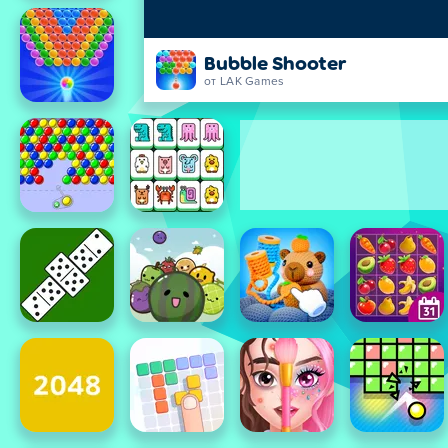
Bubble Shooter
от LAK Games