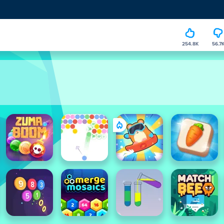
254.8K
56.7