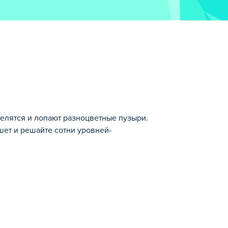
 целятся и лопают разноцветные пузыри.
шет и решайте сотни уровней-
оволомки.