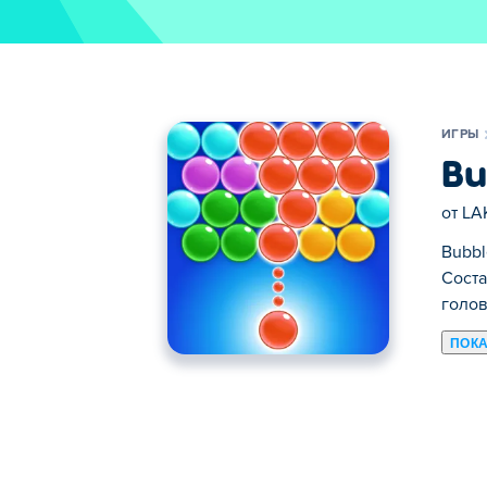
ИГРЫ
Bu
от
LA
Bubbl
Соста
голо
ПОКА
Здесь можно сыграть в Bubble Shooter.