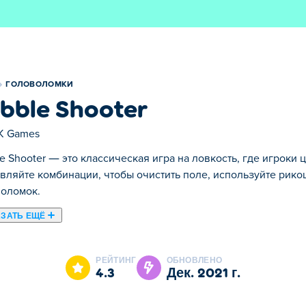
ГОЛОВОЛОМКИ
bble Shooter
K Games
e Shooter — это классическая игра на ловкость, где игроки
вляйте комбинации, чтобы очистить поле, используйте рико
воломок.
ЗАТЬ ЕЩЁ
 Bubble Shooter это одна наших лучших игр из категории Гол
РЕЙТИНГ
ОБНОВЛЕНО
4.3
дек. 2021 г.