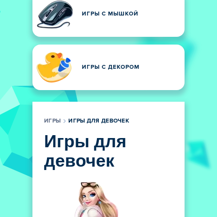
ИГРЫ С МЫШКОЙ
ИГРЫ С ДЕКОРОМ
ИГРЫ
ИГРЫ ДЛЯ ДЕВОЧЕК
Игры для
девочек