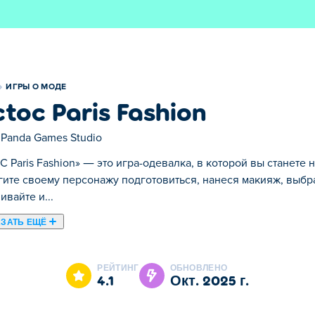
ИГРЫ О МОДЕ
ctoc Paris Fashion
 Panda Games Studio
oC Paris Fashion» — это игра-одевалка, в которой вы станет
ите своему персонажу подготовиться, нанеся макияж, выбр
вайте и...
ЗАТЬ ЕЩЁ
валка, в которой вы станете настоящим гуру моды в городе л
 наряды и купив модные аксессуары. Смешивайте и сочетайт
РЕЙТИНГ
ОБНОВЛЕНО
ривлечёт внимание на каждом бульваре. Выйди в центр вни
4.1
окт. 2025 г.
?