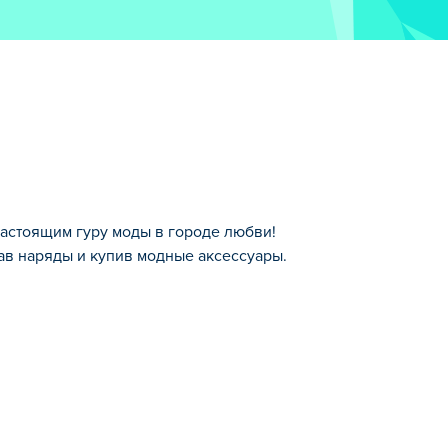
е настоящим гуру моды в городе любви!
ав наряды и купив модные аксессуары.
юбви! Помогите своему персонажу
е шикарные стили, чтобы создать
мания и покажи свой парижский стиль!