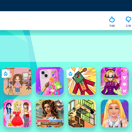
7.6K
2.1K