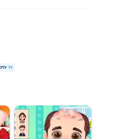
ОТУ
73