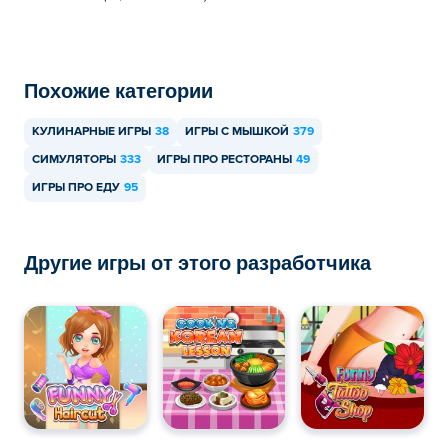
бесплатно на Poki.
Могу ли я играть в Yummy Ice Cream Factory
на мобильных устройствах и компьютере?
Похожие категории
В Yummy Ice Cream Factory можно играть на
КУЛИНАРНЫЕ ИГРЫ
38
ИГРЫ С МЫШКОЙ
379
компьютере и мобильных устройствах, таких как
телефоны и планшеты.
СИМУЛЯТОРЫ
333
ИГРЫ ПРО РЕСТОРАНЫ
49
ИГРЫ ПРО ЕДУ
95
Другие игры от этого разработчика