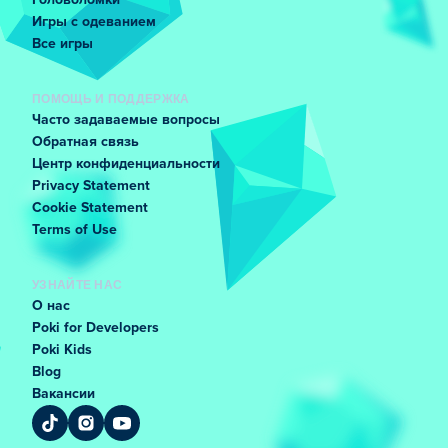
Головоломки
Игры с одеванием
Все игры
ПОМОЩЬ И ПОДДЕРЖКА
Часто задаваемые вопросы
Обратная связь
Центр конфиденциальности
Privacy Statement
Cookie Statement
Terms of Use
УЗНАЙТЕ НАС
О нас
Poki for Developers
Poki Kids
Blog
Вакансии