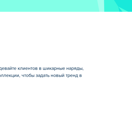
 Одевайте клиентов в шикарные наряды,
ллекции, чтобы задать новый тренд в
авайте образы для множества уникальных
тории в сюжетном режиме и помогайте
их испытаниях в режиме «Испытания» и
 и получают комплименты в вашей