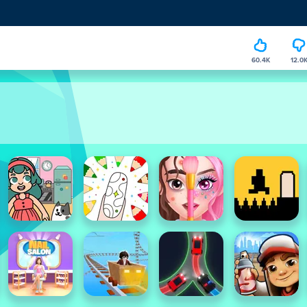
60.4K
12.0