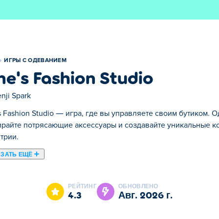
ИГРЫ С ОДЕВАНИЕМ
ne's Fashion Studio
nji Spark
s Fashion Studio — игра, где вы управляете своим бутиком.
райте потрясающие аксессуары и создавайте уникальные ко
трии.
ЗАТЬ ЕЩЁ
игра-одевалка, где мода сочетается с повествованием! Созд
наряды, прически и аксессуары, раскрывайте их личные ис
РЕЙТИНГ
ОБНОВЛЕНО
щью моды. Принимайте участие в тематических стилистическ
4.3
авг. 2026 г.
щения, когда персонажи публикуют обновления, сообщения
ясающие образы и стильно формировать каждую историю?