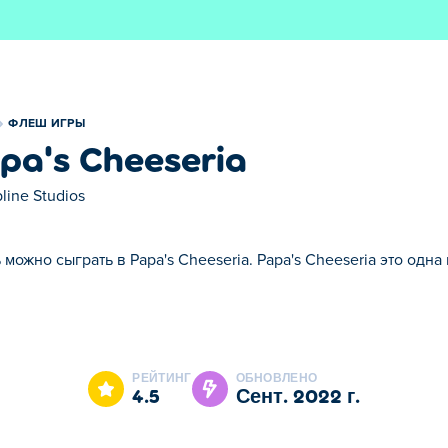
ФЛЕШ ИГРЫ
pa's Cheeseria
pline Studios
 можно сыграть в Papa's Cheeseria. Papa's Cheeseria это од
. Papa's Cheeseria это одна наших лучших игр из категории 
РЕЙТИНГ
ОБНОВЛЕНО
4.5
сент. 2022 г.