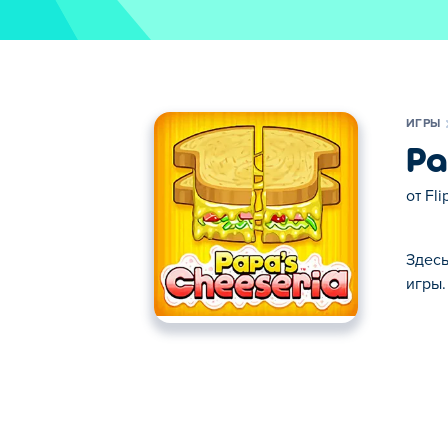
ИГРЫ
Pa
от
Fli
Здесь
игры.
Здесь можно сыграть в Papa's Cheeseria