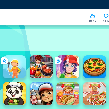
172.2K
22.1K