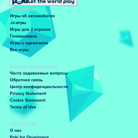
Let the world play
ПОПУЛЯРНЫЙ
Игры об автомобилях
.io-игры
Игры для 2 игроков
Головоломки
Игры с одеванием
Все игры
ПОМОЩЬ И ПОДДЕРЖКА
Часто задаваемые вопросы
Обратная связь
Центр конфиденциальности
Privacy Statement
Cookie Statement
Terms of Use
УЗНАЙТЕ НАС
О нас
Poki for Developers