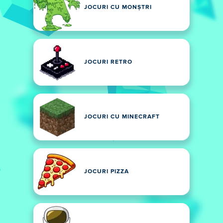
JOCURI CU MONȘTRI
JOCURI RETRO
JOCURI CU MINECRAFT
JOCURI PIZZA