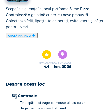
Scapă în siguranță în jocul platformă Slime Pizza.
Controlează o gelatină curier, cu nava prăbușită.
Colectează felii, lipește-te de pereți, evită lasere și ofițeri
pentru livrări.
ARATĂ MAI MULT
Aici poţi juca Slime Pizza. Slime Pizza face parte din lista
de Jocuri cu Aventură oferite.
EVALUARE
ACTUALIZAT
4.4
ian. 2026
Despre acest joc
Controale
Ține apăsat și trage cu mouse-ul sau cu un
deget pentru a azvârli slime-ul.