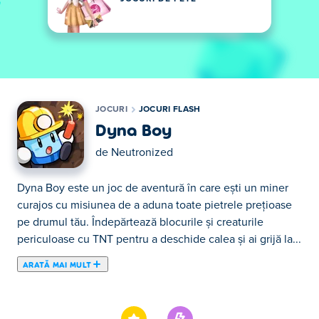
JOCURI
JOCURI FLASH
Dyna Boy
de
Neutronized
Dyna Boy este un joc de aventură în care ești un miner
curajos cu misiunea de a aduna toate pietrele prețioase
pe drumul tău. Îndepărtează blocurile și creaturile
periculoase cu TNT pentru a deschide calea și ai grijă la...
ARATĂ MAI MULT
Dyna Boy este un joc de aventură în care ești un miner
curajos cu misiunea de a aduna toate pietrele prețioase
pe drumul tău. Îndepărtează blocurile și creaturile