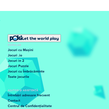
Let the world play
POPULAR
Jocuri cu Mașini
Jocuri .io
Jocuri in 2
Jocuri Puzzle
Jocuri cu Îmbrăcăminte
Toate jocurile
AJUTOR ȘI ASISTENȚĂ
Întrebări adresare frecvent
Contact
Centrul de Confidențialitate