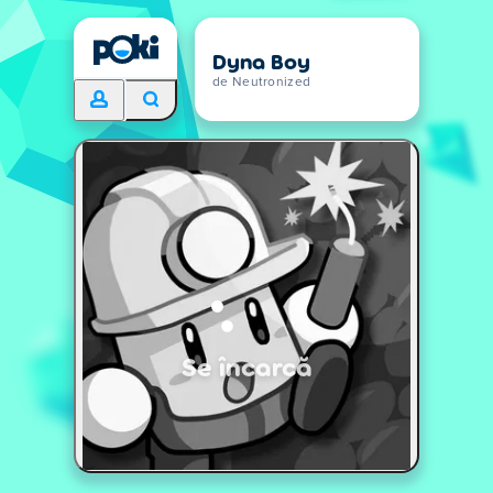
Dyna Boy
de Neutronized
Se încarcă