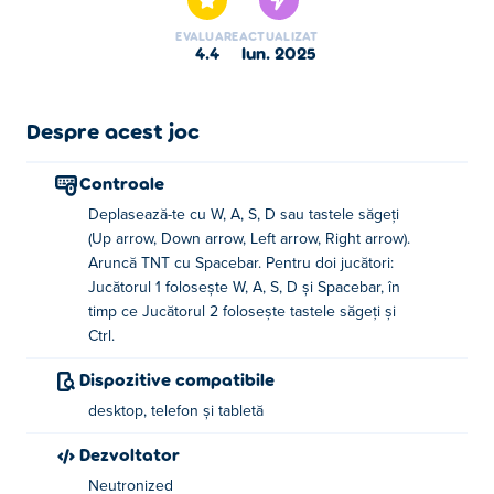
periculoase cu TNT pentru a deschide calea și ai grijă la
EVALUARE
ACTUALIZAT
tot felul de capcane! Poti sa iesi din lumea subterana
4.4
iun. 2025
periculoasa?
Cum să joci Dyna Boy?
Despre acest joc
Mutare: utilizați WASD sau tastele săgeți
Controale
Aruncă TNT: bara de spațiu
Deplasează-te cu W, A, S, D sau tastele săgeți
(Up arrow, Down arrow, Left arrow, Right arrow).
Cum să joci Dyna Boy cu doi jucători?
Aruncă TNT cu Spacebar. Pentru doi jucători:
Jucătorul 1 folosește W, A, S, D și Spacebar, în
Jucătorul 1
timp ce Jucătorul 2 folosește tastele săgeți și
Ctrl.
Mutare: utilizați WASD
Dispozitive compatibile
Aruncă TNT: bara de spațiu
desktop, telefon și tabletă
Jucătorul 2
Dezvoltator
Neutronized
Mutare: utilizați tastele săgeți