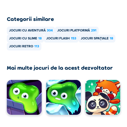
Categorii similare
JOCURI CU AVENTURĂ
304
JOCURI PLATFORMĂ
291
JOCURI CU SLIME
18
JOCURI FLASH
153
JOCURI SPAȚIALE
18
JOCURI RETRO
113
Mai multe jocuri de la acest dezvoltator