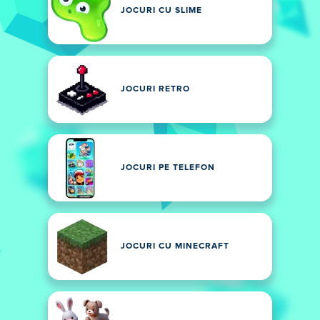
JOCURI CU SLIME
JOCURI RETRO
JOCURI PE TELEFON
JOCURI CU MINECRAFT