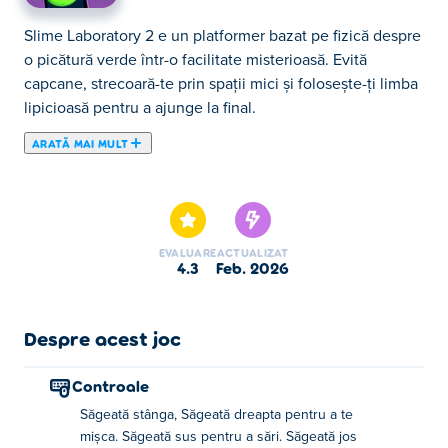
Slime Laboratory 2 e un platformer bazat pe fizică despre
o picătură verde într-o facilitate misterioasă. Evită
capcane, strecoară-te prin spații mici și folosește-ți limba
lipicioasă pentru a ajunge la final.
ARATĂ MAI MULT
Aici poţi juca Slime Laboratory 2. Slime Laboratory 2 face
parte din lista de Jocuri Flash oferite.
EVALUARE
ACTUALIZAT
4.3
feb. 2026
Despre acest joc
Controale
Săgeată stânga, Săgeată dreapta pentru a te
mișca. Săgeată sus pentru a sări. Săgeată jos