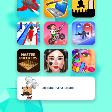
JOCURI PAPA LOUIE