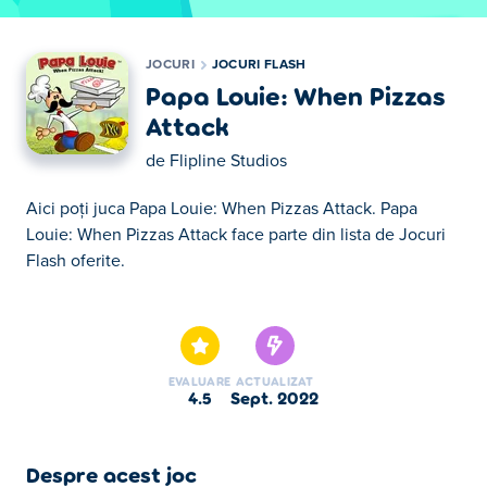
JOCURI
JOCURI FLASH
Papa Louie: When Pizzas
Attack
de
Flipline Studios
Aici poţi juca Papa Louie: When Pizzas Attack. Papa
Louie: When Pizzas Attack face parte din lista de Jocuri
Flash oferite.
Aici poţi juca Papa Louie: When Pizzas Attack. Papa
Louie: When Pizzas Attack face parte din lista de Jocuri
Flash oferite.
EVALUARE
ACTUALIZAT
4.5
sept. 2022
Despre acest joc