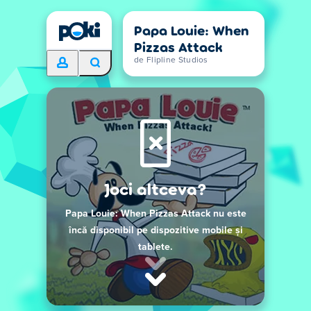
Papa Louie: When
Pizzas Attack
de Flipline Studios
Joci altceva?
Papa Louie: When Pizzas Attack nu este
încă disponibil pe dispozitive mobile și
tablete.