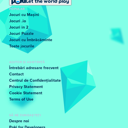
Let the world play
POPULAR
Jocuri cu Mașini
Jocuri .io
Jocuri in 2
Jocuri Puzzle
Jocuri cu Îmbrăcăminte
Toate jocurile
AJUTOR ȘI ASISTENȚĂ
Întrebări adresare frecvent
Contact
Centrul de Confidențialitate
Privacy Statement
Cookie Statement
Terms of Use
SĂ NE CUNOAȘTEȚI
Despre noi
Poki for Developers