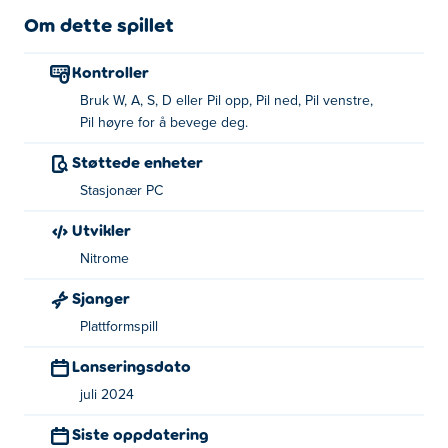
natts søvn?
Om dette spillet
Hvordan spille Sleepless Pug?
Kontroller
Bruk W, A, S, D eller Pil opp, Pil ned, Pil venstre,
Bruk WASD eller piltastene for å flytte mopsen
Pil høyre for å bevege deg.
din!
Støttede enheter
Hvem skapte Sleepless Pug?
Stasjonær PC
Sleepless Pug er laget av Nitrome. Spill de andre spillene
Utvikler
deres på Poki:
Chick Flick
,
Rustyard
og
Gunbrick
Nitrome
Hvordan kan jeg spille Sleepless Pug gratis?
Sjanger
Du kan spille Sleepless Pug gratis på Poki.
Plattformspill
Lanseringsdato
Kan jeg spille Sleepless Pug på mobile enheter
og skrivebord?
juli 2024
Siste oppdatering
Sleepless Pug kan bare spilles på datamaskinen din.