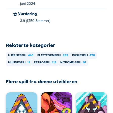
juni 2024
Vurdering
3.9 (1,750 Stemmer)
Relaterte kategorier
HJERNESPILL
440
PLATTFORMSPILL
293
PUSLESPILL
478
HUNDESPILL
11
RETROSPILL
113
NITROME-SPILL
91
Flere spill fra denne utvikleren