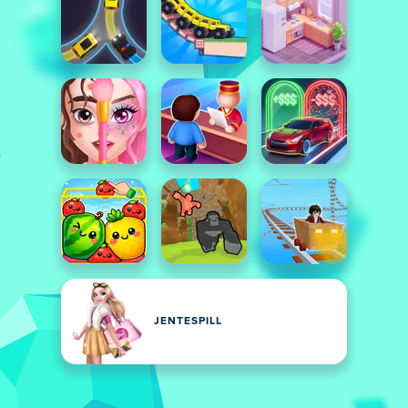
JENTESPILL