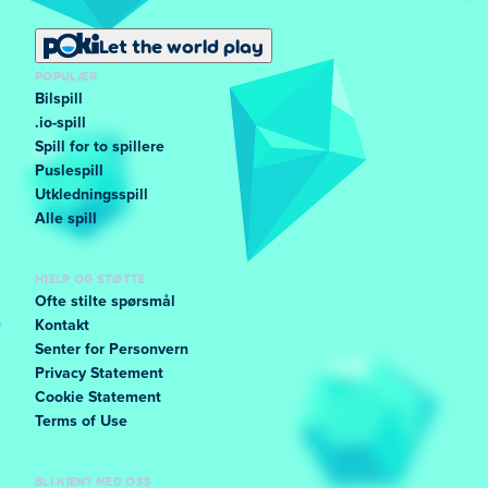
Let the world play
POPULÆR
Bilspill
.io-spill
Spill for to spillere
Puslespill
Utkledningsspill
Alle spill
HJELP OG STØTTE
Ofte stilte spørsmål
Kontakt
Senter for Personvern
Privacy Statement
Cookie Statement
Terms of Use
BLI KJENT MED OSS