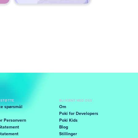
 STØTTE
BLI KJENT MED OSS
lte spørsmål
Om
Poki for Developers
or Personvern
Poki Kids
Statement
Blog
Statement
Stillinger