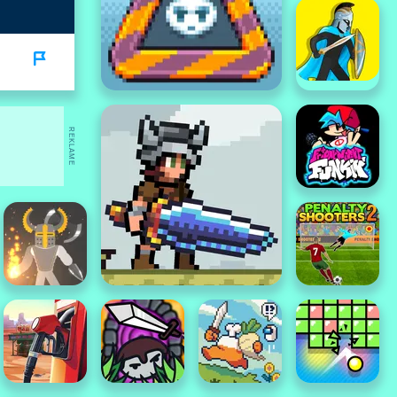
REKLAME