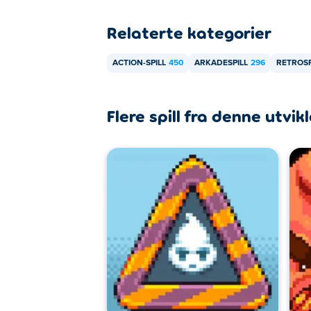
Relaterte kategorier
ACTION-SPILL
450
ARKADESPILL
296
RETROSP
Flere spill fra denne utvik