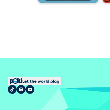
Let the world play