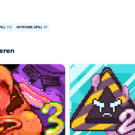
ILL
113
NITROME-SPILL
91
leren