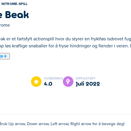
NITROME-SPILL
e Beak
trome
ak er et fartsfylt actionspill hvor du styrer en fryktløs isdrevet f
pp løs kraftige snøballer for å fryse hindringer og fiender i veien.
ER
styrer en fryktløs isdrevet fugl! Naviger i iskalde landskap, unngå f
ass på - ammunisjonen din er begrenset! Finn sjekkpunkter for å l
VURDERING
OPPDATERT
ringene som ligger foran deg?
4.0
juli 2022
Bruk Up arrow, Down arrow, Left arrow, Right arrow for å bevege deg!
dre spillene deres på Poki:
Bad Ice-Cream
,
Double Edged
og
Bad 