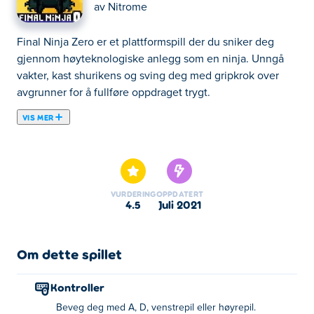
av
Nitrome
Final Ninja Zero er et plattformspill der du sniker deg
gjennom høyteknologiske anlegg som en ninja. Unngå
vakter, kast shurikens og sving deg med gripkrok over
avgrunner for å fullføre oppdraget trygt.
VIS MER
Her kan du spille Final Ninja Zero. Final Ninja Zero er et
av våre utvalgte Flashspill.
VURDERING
OPPDATERT
4.5
juli 2021
Om dette spillet
Kontroller
Beveg deg med A, D, venstrepil eller høyrepil.