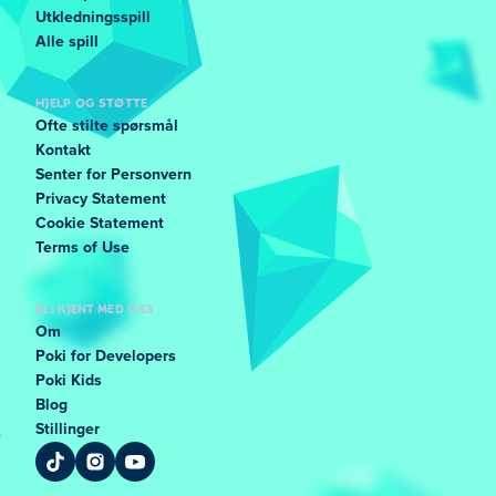
Utkledningsspill
Alle spill
HJELP OG STØTTE
Ofte stilte spørsmål
Kontakt
Senter for Personvern
Privacy Statement
Cookie Statement
Terms of Use
BLI KJENT MED OSS
Om
Poki for Developers
Poki Kids
Blog
Stillinger