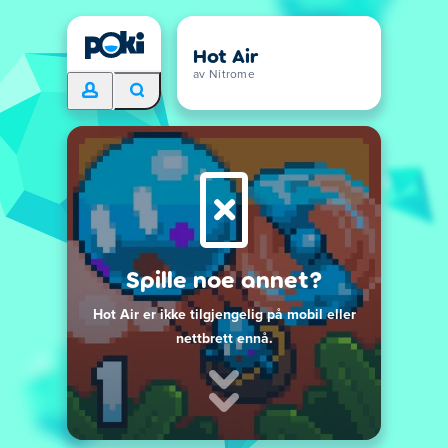
Hot Air
av Nitrome
Spille noe annet?
Hot Air er ikke tilgjengelig på mobil eller
nettbrett ennå.