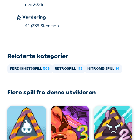
mai 2025
Vurdering
4.1 (239 Stemmer)
Relaterte kategorier
FERDIGHETSSPILL
508
RETROSPILL
113
NITROME-SPILL
91
Flere spill fra denne utvikleren