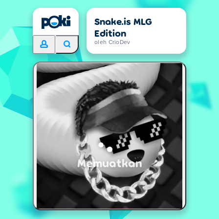
Snake.is MLG
Edition
oleh CrioDev
Memuatkan