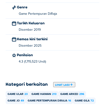
Genre
Game Pertempuran DiRaja
Tarikh Keluaran
Disember 2019
Kemas kini terkini
Disember 2025
Penilaian
4.3 (1,715,523 Undi)
Kategori berkaitan
LIHAT LAGI
GAME ULAR
23
GAME HAIWAN
213
GAME ARKED
296
GAME .IO
49
GAME PERTEMPURAN DIRAJA
16
GAME GILA
72