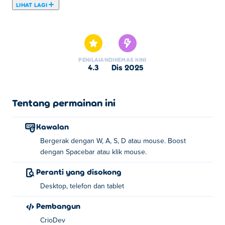
LIHAT LAGI
Di sini anda boleh bermain Snake.is MLG Edition.
Snake.is MLG Edition adalah salah satu daripada Game .io
pilihan kami.
PENILAIAN
DIKEMAS KINI
4.3
Dis 2025
Tentang permainan ini
Kawalan
Bergerak dengan W, A, S, D atau mouse. Boost
dengan Spacebar atau klik mouse.
Peranti yang disokong
Desktop, telefon dan tablet
Pembangun
CrioDev