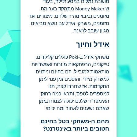
מושבת נמלים במסע זלילה, בעוד
ש Money Maker מתמקד בערימת
מזומנים ובזבוז מהיר שלהם. מיצורים ועד
מזומנים, משחקי אידל עם נושא מביאים
מגוון שובב לז'אנר.
אידל וחיוך
משחקי אידל ב-Poki כוללים קליקרים,
טייקונים, הרפתקאות מוזרות ואפשרויות
מותאמות למובייל. הם בחינם וניתנים
למשחק מיידי, והופכים זמן פנוי לזמן
התקדמות. אז שחררו קצת, תנו
למספרים לטפס, ותראו כמה רחוק
האימפריה שלכם יכולה לצמוח בזמן
שאתם נשענים לאחור ומחייכים!
מהם ה-משחקי בטל בחינם
הטובים ביותר באינטרנט?