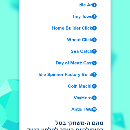
Idle Ants
Tiny Towers
Home Builder Clicker
Wheat Clicker
Sea Catcher
Day of Meat: Castle
Idle Spinner Factory Builder
Coin Machine
VoxHeroes
Anthill Wars
מהם ה-משחקי בטל