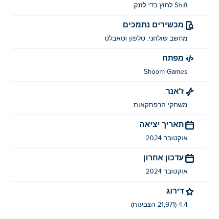
Shift לחוץ כדי לזנק.
מקף: החזק את Shift עם WASD או מקשי החצים
מכשירים נתמכים
מי יצר את Mine Line?
מחשב שולחני, טלפון וטאבלט
מפתח
Mine Line נוצר על ידי Shoom Games. שחק במשחקים
האחרים שלהם Poki (פוקי):
War of Sticks
!
Shoom Games
איך אני יכול לשחק ב-Mine Line בחינם?
ז'אנר
משחקי הרפתקאות
אתה יכול לשחק ב-Mine Line בחינם ב-Poki.
תאריך יציאה
האם אני יכול לשחק ב-Mine Line במכשירים
אוקטובר 2024
ניידים ובשולחן העבודה?
עדכון אחרון
ניתן להפעיל את Mine Line במחשב ובמכשירים ניידים כמו
אוקטובר 2024
טלפונים וטאבלטים.
דירוג
4.4 (21,971 הצבעות)