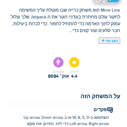
Mine Line הוא משחק כרייה שבו מוטלת עליך המשימה
לחקור עולם מחתרת בוגדני! חגור את ה-Jetpack שלך וצלול
עמוק לתוך האדמה כדי להתחיל לחפור. כדי לכרות ביעילות,
חבר סלעים וצור קווים כדי...
הצג עוד
Mine Line הוא משחק כרייה שבו מוטלת עליך המשימה
לחקור עולם מחתרת בוגדני! חגור את ה-Jetpack שלך וצלול
עמוק לתוך האדמה כדי להתחיל לחפור. כדי לכרות ביעילות,
חבר סלעים וצור קווים כדי להפעיל שילובים מסיביים,
דירוג
מְעוּדכָּן
המאפשרים לך לאסוף טונות של משאבים בבת אחת!
4.4
אוק׳ 2024
הסלעים שאתה מכרה יכולים לשמש לדלק את ה-Jetpack
שלך, או שאתה יכול למכור אותם כדי לקנות כוח-אפים
על המשחק הזה
מגניבים. האם אתה יכול ליצור את שילוב הרוק האולטימטיבי
ולגלות את האוצרות היקרים ביותר במכה אחת?
פקדים
איך לשחק ב-Mine Line?
השתמשו ב-W, A, S, D או ב-Up arrow, Down arrow,
Left arrow, Right arrow כדי לזוז. החזיקו את מקש
העבר: WASD או מקשי החצים