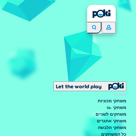
Let the world play
פופולרי
משחקי מכוניות
משחקי .io
משחקים לשניים
משחקי אתגרים
משחקי הלבשה
כל המשחקים