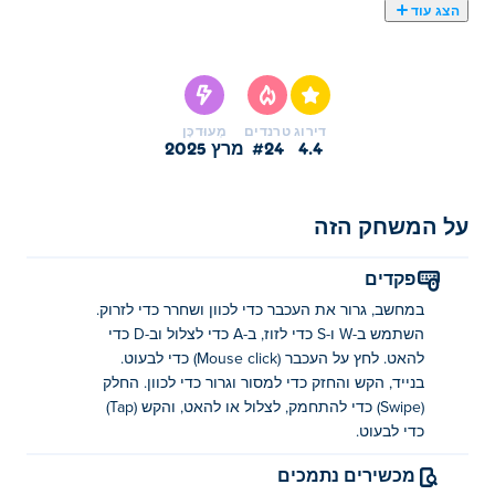
הצג עוד
כאן תוכלו לשחק ב Retro Bowl. Retro Bowl הוא אחד
מהמשחקי ספורט הנבחרים שלנו
דירוג
טרנדים
מְעוּדכָּן
4.4
#24
מרץ 2025
על המשחק הזה
פקדים
במחשב, גרור את העכבר כדי לכוון ושחרר כדי לזרוק.
השתמש ב-W ו-S כדי לזוז, ב-A כדי לצלול וב-D כדי
להאט. לחץ על העכבר (Mouse click) כדי לבעוט.
בנייד, הקש והחזק כדי למסור וגרור כדי לכוון. החלק
(Swipe) כדי להתחמק, לצלול או להאט, והקש (Tap)
כדי לבעוט.
מכשירים נתמכים