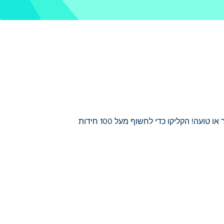
Who Is? הוא משחק מוח! פתרו מצבים מסובכים בעזרת רמזים. גלו מי משקר או טועה! הקליקו כדי לחשוף מעל 100 חידות