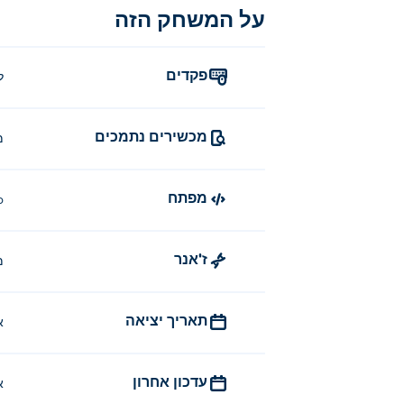
על המשחק הזה
פקדים
לחצ
מכשירים נתמכים
מ
מפתח
o
ז'אנר
מ
תאריך יציאה
א
עדכון אחרון
א