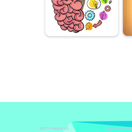
GET TO KNOW US
HELP AND SU