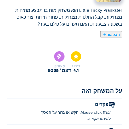
Little Tricky Prankster הוא משחק מוח בו תבצע מתיחות
מצחיקות. קבל החלטות מצחיקות, פתור חידות וצור כאוס
בשכונה צבעונית. האם תערים על כולם בעיר?
הצג עוד
Little Tricky Prankster הוא משחק מתיחות ערמומי שבו
עליכם למצוא את התשובות הנכונות לחידות טיפשיות. בפרק
החדש ביותר בסדרת Scary Teacher, שחקו כבתה של Scary
Teacher והפכו את כל העיר למגרש המשחקים שלכם. התכוננו
דירוג
מְעוּדכָּן
במשחק המתיחות הזה להיסחף במערבולת של בדיחות ותוהו
4.1
דצמ׳ 2025
ובוהו תוך כדי שאתם עוזרים לה להתמודד עם בחירות
מסובכות עוד יותר, כיף קלאסי וצחוק אינסופי!
על המשחק הזה
איך לשחק את הקונדסאי הקטן והטריקי?
פקדים
לחץ, הקש או גרור על המסך כדי לקיים אינטראקציה.
עשה Mouse click, הקש או גרור על המסך
מי יצר את הקונדסאי הקטן והטריקי?
לאינטראקציה.