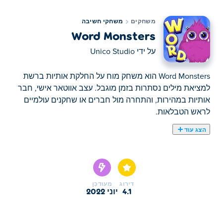
משחקים
משחקי חשיבה
Word Monsters
על ידי
Unico Studio
Word Monsters הוא משחק מוח על החלקת אותיות ברשת
למציאת מילים נסתרות בזמן מוגבל. עצב אווטאר אישי, חבר
אותיות במהירות, והתחרה מול חברים או שחקנים עולמיים
לראש הטבלאות.
הצג עוד
כאן תוכלו לשחק ב Word Monsters. Word Monsters הוא
אחד מהמשחקי חשיבה הנבחרים שלנו
דירוג
מְעוּדכָּן
4.1
יוני 2022