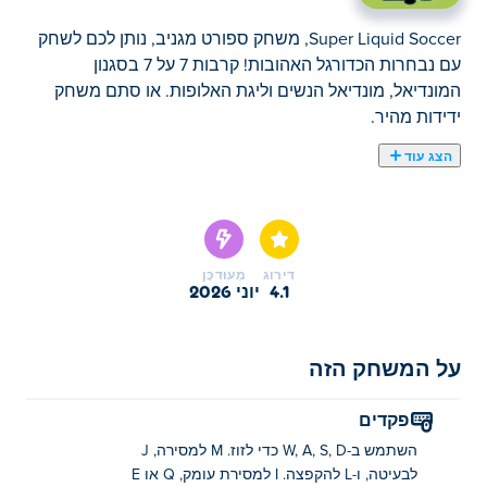
Super Liquid Soccer, משחק ספורט מגניב, נותן לכם לשחק
עם נבחרות הכדורגל האהובות! קרבות 7 על 7 בסגנון
המונדיאל, מונדיאל הנשים וליגת האלופות. או סתם משחק
ידידות מהיר.
הצג עוד
Super Liquid Soccer הוא משחק כדורגל שנעשה על ידי
Punyrobot שבו אתה בוחר לשחק כמדינה האהובה עליך
במשחק כדורגל תקליטונים זה! יש לך המון דרכים שונות
לשחק, מהעברת שבבים ועד כדורים דרך כדורים, אז מצא את
דירוג
מְעוּדכָּן
סגנון המשחק שלך וראה אם אתה יכול להיות אלוף עולם! אתה
4.1
יוני 2026
יכול גם לשחק עונשים אז נעל את הנעליים שלך והתכונן לקחת
ולשמור כמה! האם תוכל להתמודד עם הלחץ ולהפוך לאלוף
עולם?
על המשחק הזה
איך לשחק כדורגל סופר נוזלי?
פקדים
השתמש ב-W, A, S, D כדי לזוז. M למסירה, J
תנועה: WASD
לבעיטה, ו-L להקפצה. I למסירת עומק, Q או E