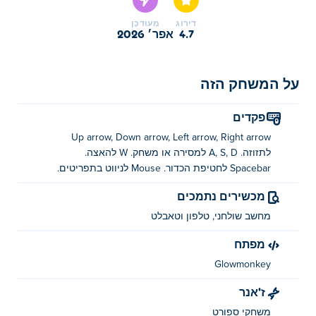
בצעו החלטות חכמות מהמשחק, וקלעו טאצ'דאונים
דירוג
מְעוּדכָּן
משמעותיים בדרך לתהילת האליפות. היו חכמים יותר
4.7
אפר׳ 2026
מהיריבים שלכם עם התקפה חדה והגנה חזקה. האם תוכלו
להוביל את הקבוצה שלכם כל הדרך לתואר השנה?
על המשחק הזה
איך אני משחק את העונה הרביעית ואת שער
2026?
פקדים
Up arrow, Down arrow, Left arrow, Right arrow
העברה - מקשי חצים
לתזוזה. A, S, D למסירה או משחק. W להאצה.
מסירה/משחק - A/S/D
Spacebar לחטיפת הכדור. Mouse לניווט בתפריטים.
מכשירים נתמכים
דחיפה - W
מחשב שולחני, טלפון וטאבלט
כדור הצמדה - מקש רווח
מפתח
ניווט בתפריט - עכבר
Glowmonkey
מי יצר את ה-4 ואת שער 2026?
ז'אנר
משחקי ספורט
4th ו-Goal 2026 נוצרו על ידי Glowmonkey. שחקו במשחקי