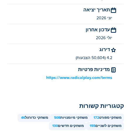
תאריך יציאה
איך אני יכול לשחק כדורגל 5 בחינם?
יוני 2026
אתה יכול לשחק כדורגל 5 בחינם ב- Poki.
עדכון אחרון
האם אני יכול לשחק Soccer 5 במכשירים ניידים
יולי 2026
ובמחשב שולחני?
דירוג
ניתן לשחק ב-Soccer 5 במחשב ובמכשירים ניידים כמו
4.2 (50,604 הצבעות)
טלפונים וטאבלטים.
מדיניות פרטיות
https://www.radicalplay.com/terms
קטגוריות קשורות
משחקי ספורט
172
משחקי מיומנויות
508
משחקי כדורגל
46
משחקים לשניים
155
משחקים חדשים
130