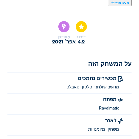
הצג עוד
כאן תוכלו לשחק ב Pool Club. Pool Club הוא אחד
מהמשחקי ביליארד הנבחרים שלנו
דירוג
מְעוּדכָּן
4.2
אפר׳ 2021
על המשחק הזה
מכשירים נתמכים
מחשב שולחני, טלפון וטאבלט
מפתח
Ravalmatic
ז'אנר
משחקי מיומנויות