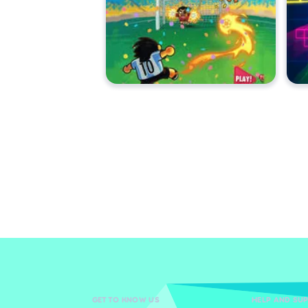
GET TO KNOW US
HELP AND SU