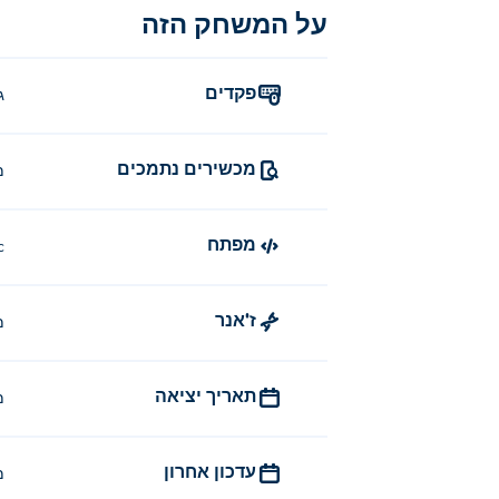
על המשחק הזה
פקדים
ג
מכשירים נתמכים
מ
מפתח
c
ז'אנר
מ
תאריך יציאה
מר
עדכון אחרון
מר