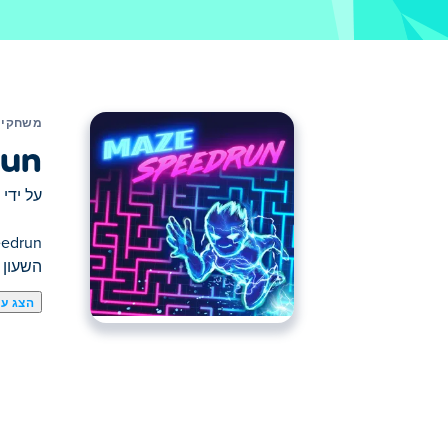
משחקים
run
על ידי
השעון 
הצג עו
כאן תוכלו לשחק ב Maze Speedrun. Maze Speedrun הוא אחד מהמשחקי מיומנויות הנבחרים שלנו