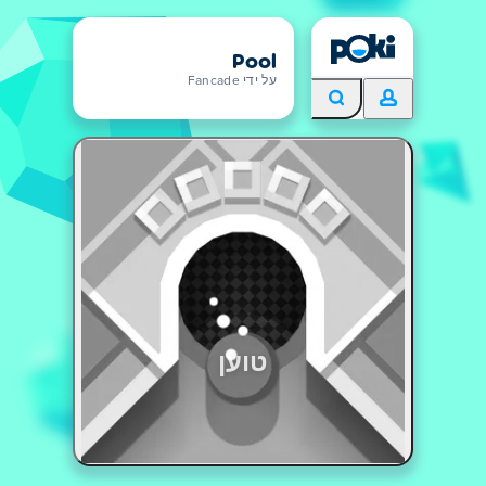
Pool
על ידי Fancade
טוען