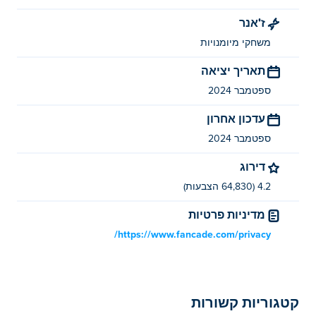
איך אני יכול לשחק ביליארד בחינם?
ז'אנר
אתה יכול לשחק ביליארד בחינם ב-Poki.
משחקי מיומנויות
האם אני יכול לשחק ביליארד במכשירים ניידים
תאריך יציאה
ובשולחן העבודה?
ספטמבר 2024
ניתן לשחק ביליארד במחשב ובמכשירים ניידים כמו טלפונים
עדכון אחרון
וטאבלטים.
ספטמבר 2024
דירוג
4.2 (64,830 הצבעות)
מדיניות פרטיות
https://www.fancade.com/privacy/
קטגוריות קשורות