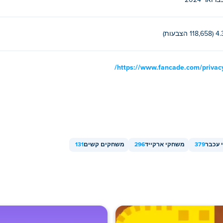
ברואר 2024
סתובב, גרור אופקית כדי למקם אותם כפי שאתה רוצה, ושחרר כדי ל
118,658 הצבעות)
יבוב. יורד עבור כל שדרוג, אך שים לב שהוא יאיץ בחזרה לסיבוב המ
https://www.fancade.com/privacy
שיכה של המטבע לטטרומינו.
ת להפקת מטבעות בכל סיבוב.
 עכבר
379
משחקי ארקייד
296
משחקים קשים
131
משו את כמות הסיבובים הראשונה.
Poki (פוקי)
:
Monster Tracks
,
Recoil
,
e Mad