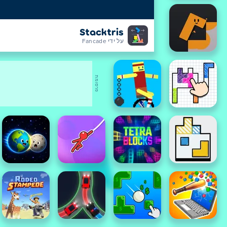
Stacktris
על ידי Fancade
פרסומת