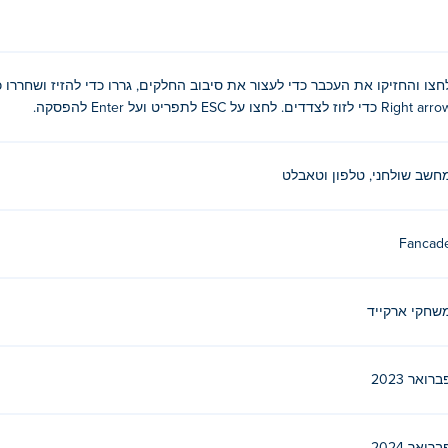
 קצת זמן Stacktris, אבל כשאתה עושה זאת, זו חוויה מהנה שאין כמותה! אל תשכח 
Right a כדי לזוז לצדדים. לחצו על ESC לתפריט ועל Enter להפסקה.
ובב, גרור את העכבר כדי להזיז את הטטרומינוס ושחרר כדי לשחרר. 
חשב שולחני, טלפון וטאבלט
וכל מבלי להפיל אותם!
עכבר
Fancad
ר שמאלית
שחקי ארקייד
ברואר 2023