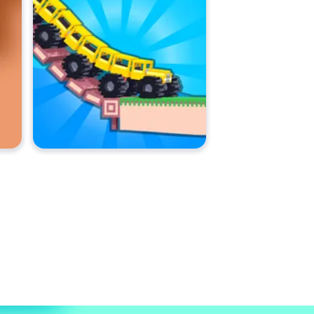
איך אני יכול לשחק ב-Stacktris בחינם?
אתה יכול לשחק ב-Stacktris בחינם ב
Poki (פוקי)
האם אני יכול לשחק ב-Stacktris במכשירים ניידים ובשולחן העבודה?
ניתן לשחק Stacktris במחשב ובמכשירים ניידים כמו טלפונים וטאבלטים.