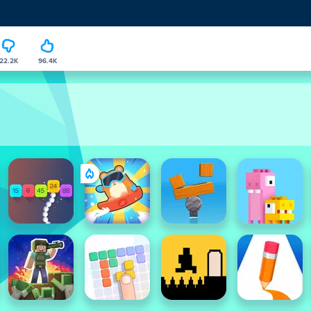
22.2K
96.4K