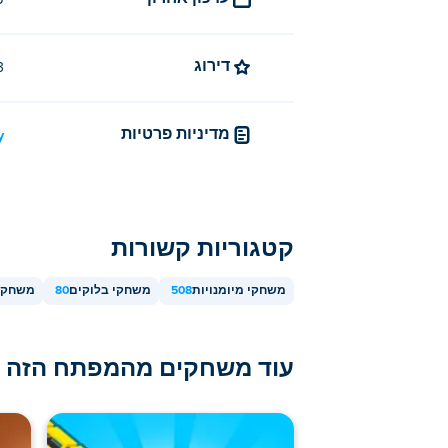
פ
לחץ לחיצה ארוכה כדי למנוע מהטטרומינוס לה
מבלי להפיל אותם!
דירוג
4.3 (
מהם השדרוגים ב-Stacktris?
סיבוב איטי - הכמות ההתחלתית של הס
מדיניות פרטיות
/
חיכוך גבוה - פחות כמות החלקה.
מגנט למטבעות - הגדל את רדיוס המ
קפיצה נמוכה
קטגוריות קשורות
סיכוי למטבעות - הגדל את ההסתברו
משחקי מיומנויות
508
משחקי בלוקים
80
משחקי
Wide Table - ברירת המחדל של רוחב הטבלה הוא 5, ועולה ב-1 עבור כל שדרוג.
בלוק הבא - מציג את הטטרומינו שיש
עוד משחקים מהמפתח הזה
מי יצר את סטאקטריס?
Stacktris נוצר על ידי Fancade. שחק במשחקי הארקייד האחרים שלהם