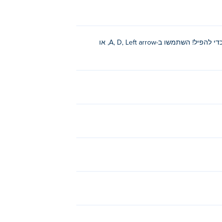
לשתף את סטאקטריס עם החברים שלך ולהוכיח להם שאתה
לחצו והחזיקו את העכבר כדי לעצור את סיבוב החלקים, גררו כדי להזיז ושחררו כדי להפיל! השתמשו ב-A, D, Left arrow, או
אתה יכול גם להשתמש במקלדת כדי להזיז