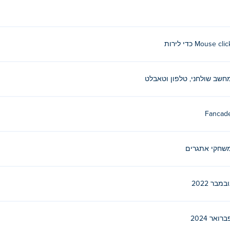
Mouse cli כדי לירות
Drive Mad
ו
Speed King
!
חשב שולחני, טלפון וטאבלט
Fancad
שחקי אתגרים
ובמבר 2022
ברואר 2024