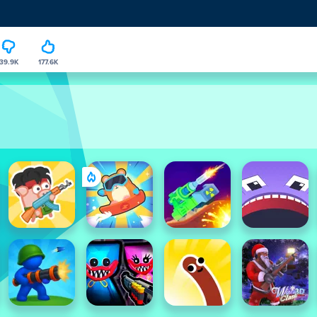
39.9K
177.6K