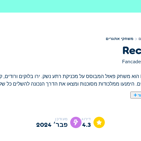
משחקי אתגרים
Rec
Fancade
Recoil הוא משחק פאזל המבוסס על מכניקת רתע נשק. ירו בלוקים ורודים
. הימנעו ממלכודות מסוכנות ומצאו את הדרך הנכונה להשלים כל של
ד
Recoil הוא משחק פלטפורמה/פעולה מאת Martin Magni. אתה משחק בתור דמות קטנה ובאמצ
ידה שלך לזוז היא באמצעות הרתיעה של הנשק שלך כדי להניע את עצמ
דירוג
מְעוּדכָּן
נות ועשה את דרכך בכל רמה!
4.3
פבר׳ 2024