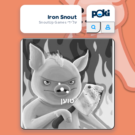
Iron Snout
על ידי SnoutUp Games
טוען