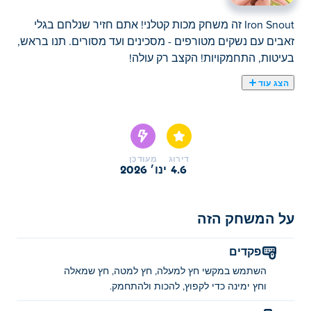
Iron Snout זה משחק מכות קטלני! אתם חזיר שנלחם בגלי
זאבים עם נשקים מטורפים - מסכינים ועד מסורים. תנו בראש,
בעיטות, התחמקויות! הקצב רק עולה!
הצג עוד
כאן תוכלו לשחק ב Iron Snout. Iron Snout הוא אחד
מהמשחקי פעולה הנבחרים שלנו
דירוג
מְעוּדכָּן
4.6
ינו׳ 2026
על המשחק הזה
פקדים
השתמש במקשי חץ למעלה, חץ למטה, חץ שמאלה
וחץ ימינה כדי לקפוץ, להכות ולהתחמק.