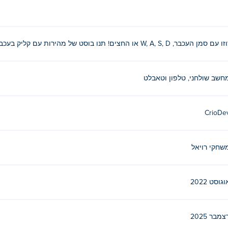
 עם סמן העכבר, W, A, S, D או החצים! תנו בוסט של מהירות עם קליק בעכבר, Spacebar או Shift!
חשב שולחני, טלפון וטאבלט
CrioDe
שחקי רויאל
וגוסט 2022
צמבר 2025