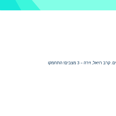
Snake vs Worms, משחק io בסגנון אגר, ממכּר! אוכלים פיצות ודונאטס וגדלים. קרב רויאל, זירה – 3 מצבים! התחמקו