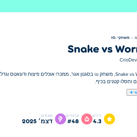
משחקי .IO
Snake vs Wo
CrioDev
 וחִסלו קטנים בכיף.
ד
דירוג
טרנדים
מְעוּדכָּן
4.3
#48
דצמ׳ 2025