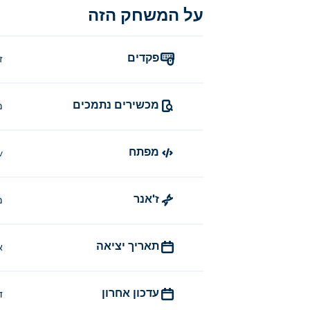
על המשחק הזה
פקדים
זוזו
מכשירים נתמכים
מ
מפתח
v
ז'אנר
מ
תאריך יציאה
א
עדכון אחרון
ד