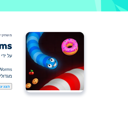
משחקים
rms
על ידי
מגדולים
הצג עו
כאן תוכלו לשחק ב Snake vs Worms. Snake vs Worms הוא אחד מהמשחקי .io הנבחרים שלנו