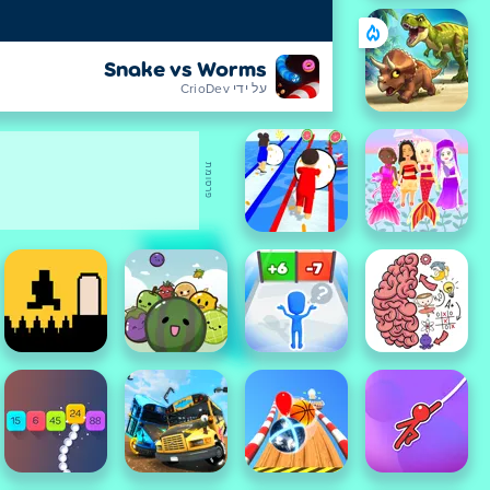
Snake vs Worms
על ידי CrioDev
פרסומת