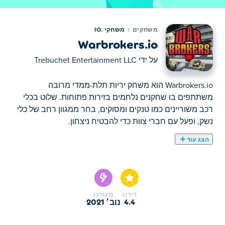
משחקים
משחקי .IO
Warbrokers.io
על ידי
Trebuchet Entertainment LLC
Warbrokers.io הוא משחק יריות תלת-ממדי מרובה
משתתפים בו שחקנים נלחמים בזירות פתוחות. שלוט בכלי
רכב משוריינים כמו טנקים ומסוקים, בחר ממגוון רחב של כלי
נשק, ופעל עם חברי צוות כדי להבטיח ניצחון.
הצג עוד
כאן תוכלו לשחק ב Warbrokers.io. Warbrokers.io הוא אחד
מהמשחקי .io הנבחרים שלנו
דירוג
מְעוּדכָּן
4.4
נוב׳ 2021