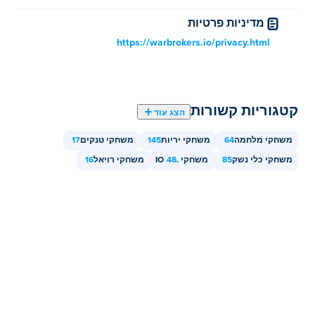
מדיניות פרטיות
https://warbrokers.io/privacy.html
קטגוריות קשורות
הצג עוד
משחקי מלחמה
64
משחקי יריות
145
משחקי טנקים
17
משחקי כלי נשק
85
משחקי .IO
48
משחקי רויאל
16