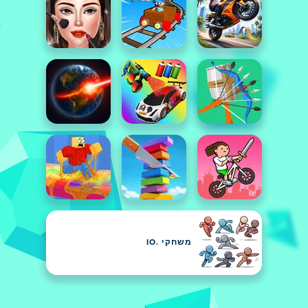
משחקי .IO