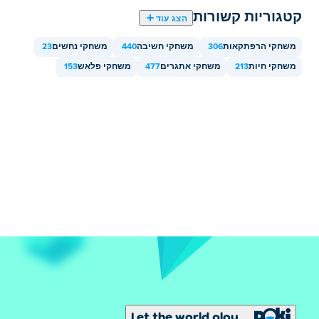
קטגוריות קשורות
הצג עוד
משחקי הרפתקאות
306
משחקי חשיבה
440
משחקי נחשים
23
משחקי חיות
213
משחקי אתגרים
477
משחקי פלאש
153
Let the world play