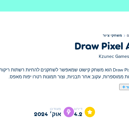
משחקי ציור
Draw Pixel 
Kzunec Games
Draw Pixel Art הוא משחק קישוט שמאפשר לשחקנים להחיות רשתות רי
 ממוספרות, עקוב אחר תבניות, וצור תמונות רטרו יפות מאפס.
ד
Draw Pixel Art הוא משחק ציור שמאתגר אותך להשל
, בעקבות הדוגמה המצורפת. לאחר שתסיים, לחץ על "אישור" כדי ל
דירוג
מְעוּדכָּן
4.2
אוק׳ 2024