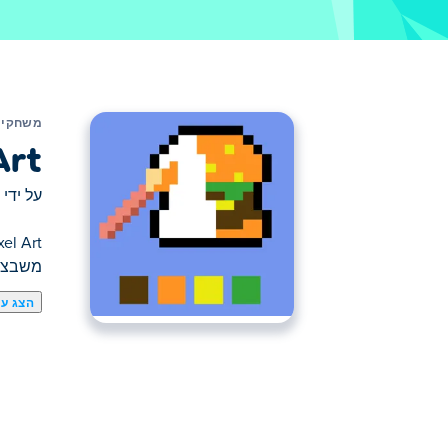
משחקים
Art
על ידי
משבצות
הצג עו
המשימה שלך היא למלא כל פיקסל בצבע הנכון
שמוצג. מי טוב בציור פיקסלים?
איך לשחק Draw Pixel Art?