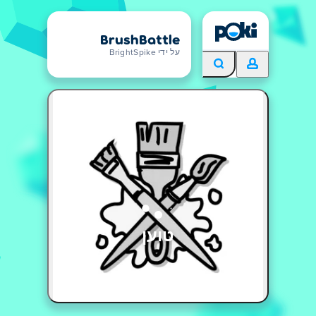
BrushBattle
על ידי BrightSpike
טוען