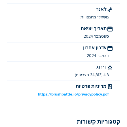
ז'אנר
אתה יכול לשחק BrushBattle בחינם ב-Poki.
משחקי מיומנויות
האם אני יכול לשחק BrushBattle במכשירים
ניידים ובשולחן העבודה?
תאריך יציאה
ספטמבר 2024
ניתן לשחק BrushBattle במחשב ובמכשירים ניידים כמו
טלפונים וטאבלטים.
עדכון אחרון
דצמבר 2024
האם אני יכול לשחק BrushBattle עם חבר שלי?
דירוג
כן! BrushBattle הוא משחק יחיד או מרובה משתתפים כך
4.3 (34,813 הצבעות)
שתוכל לשחק עם החברים שלך!
מדיניות פרטיות
https://brushbattle.io/privacypolicy.pdf
קטגוריות קשורות