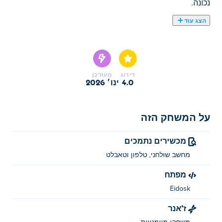
נכונה.
הצג עוד
כאן תוכלו לשחק ב Fast Typer. Fast Typer הוא אחד
מהמשחקי מיומנויות הנבחרים שלנו
דירוג
מְעוּדכָּן
4.0
ינו׳ 2026
על המשחק הזה
מכשירים נתמכים
מחשב שולחני, טלפון וטאבלט
מפתח
Eidosk
ז'אנר