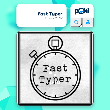
Fast Typer
על ידי Eidosk
טוען