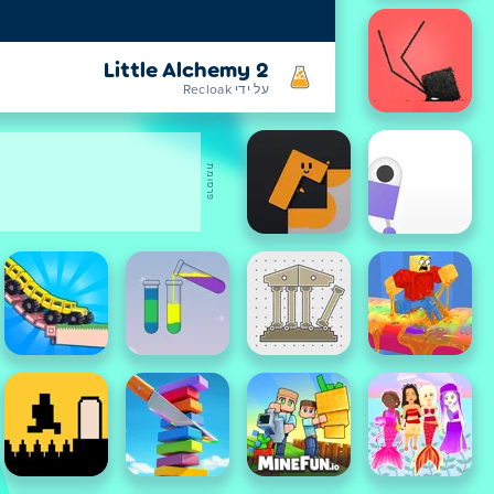
Little Alchemy 2
על ידי Recloak
פרסומת