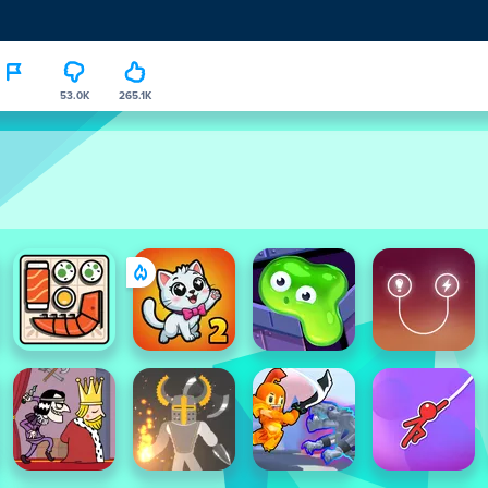
53.0K
265.1K