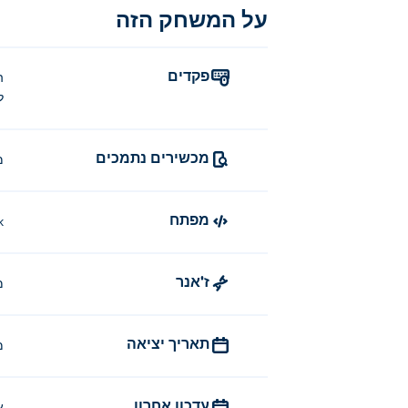
על המשחק הזה
פקדים
ה
ל
מכשירים נתמכים
מ
מפתח
k
ז'אנר
מ
תאריך יציאה
מר
עדכון אחרון