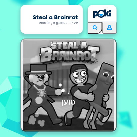
Steal a Brainrot
על ידי emolingo games
טוען