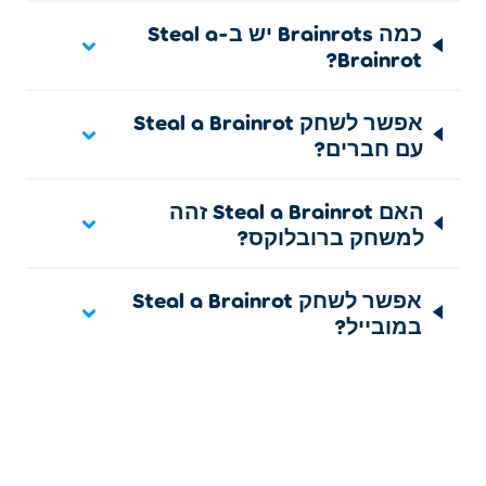
נוספים מחנות האזור הבטוח
. פריטים נוספים יכולים להופיע
כמה Brainrots יש ב-Steal a
גם בתוך הבסיס שלכם.
Brainrot?
פריט
נדירות
אפשר לשחק Steal a Brainrot
מה הוא עושה
עם חברים?
Slap Stick
נפוץ
מכה שחקנים חזק יותר ושולח אותם להתגלגל.
האם Steal a Brainrot זהה
Spiked Stick
למשחק ברובלוקס?
נפוץ
גורם לשחקנים לסחרחורת וחוסם חלקית את הראייה שלהם.
אפשר לשחק Steal a Brainrot
Bee Stick
במובייל?
נפוץ
שולח דבורים אחרי שחקנים והופך את הפקדים שלהם.
Balloon Stick
נפוץ
משגר שחקנים לשמיים.