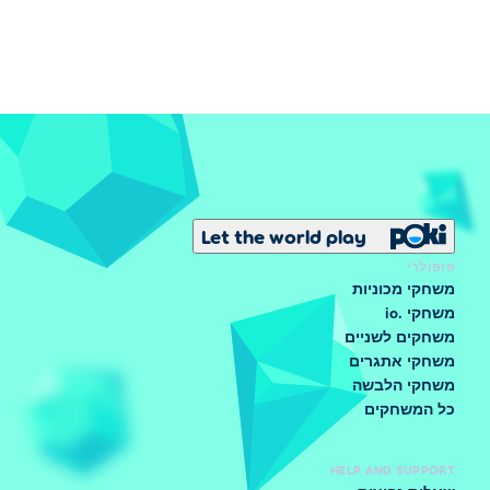
Candy Stick
נפוץ
חוסם את הראייה של שחקן לזמן קצר.
Rainbow Candy
לא נפוץ
משגר שחקן אחר למקום אקראי בעולם.
Ant Gun
לא נפוץ
Let the world play
מכווץ שחקן לגודל של נמלה.
Freeze Gun
פופולרי
משחקי מכוניות
נדיר
משחקי .io
מקפיא שחקנים במקום.
משחקים לשניים
Portal Gun
משחקי אתגרים
נדיר
משחקי הלבשה
יוצר פורטלים שניתן להשתגר ביניהם.
כל המשחקים
Anchor Gun
נדיר
HELP AND SUPPORT