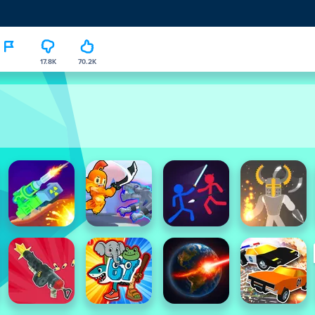
17.8K
70.2K