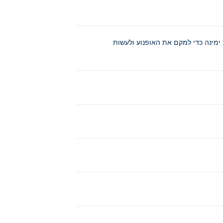
מטה כדי לבלום. A, D, חץ שמאלה או חץ ימינה כדי למקם את האופנוע ולעשות
Escape Fro
,
Sword Masters
ו
Rainbow