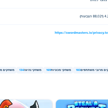
צמבר 2025
משתתפים, כך שתוכל לשחק עם חברך באינטרנט!
(88,021 הצבעות)
https://swordmasters.io/privacy.tx
ם מרובי משתתפים
183
משחקי מכוניות
169
משחקי נהיגה
134
משחקים מש