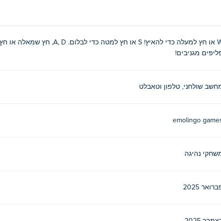
W או חץ למעלה כדי להאיץ! S או חץ ל
ים קדמיים והיפוכים אחוריים
ליפים מגניבים!
חשב שולחני, טלפון וטאבלט
משחקים האחרים שלהם Poki (פוקי):
Disaster Arena
,
m School
נם?
emolingo game
שחקי נהיגה
כשירים ניידים ובשולחן העבודה?
ידים כמו טלפונים וטאבלטים.
ברואר 2025
 חבר שלי?