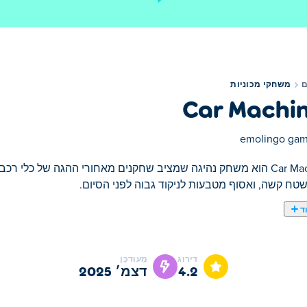
משחקי מכוניות
Car Machi
emolingo ga
Car Machines הוא משחק נהיגה שמציב שחקנים מאחורי ההגה של כלי 
בשטח קשה, ואסוף מטבעות לניקוד גבוה לפני הסיום.
ד
רי הנהיגה והבנייה שלך! התאם אישית את רכב החלומות שלך עם חלקי
איות - ממדבריות לוהטים ועד טונדרות קפואות. מירוץ סולו כדי לד
דירוג
מְעוּדכָּן
כבוש את השטח - האם אתה מוכן לאתגר?
4.2
דצמ׳ 2025