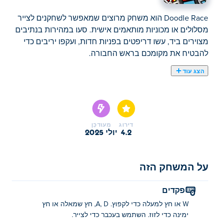
Doodle Race הוא משחק מרוצים שמאפשר לשחקנים לצייר
מסלולים או מכוניות מותאמים אישית. סעו במהירות בנתיבים
מצוירים ביד, עשו דריפטים בפניות חדות, ועקפו יריבים כדי
להבטיח את מקומכם בראש החבורה.
הצג עוד
מרוץ הדודלים הוא הרפתקת מרוצים שבה אתם מעצבים
מכונית משלכם לפני שאתם עולים על המסלול! ציירו את
המכונית והגלגלים שלכם, הוסיפו צבעים מגניבים ומדבקות,
ואז דרו דרך עולמות פראיים עמוסים בקפיצות, מכשולים
דירוג
מְעוּדכָּן
ומטבעות. זה השרבוט שלכם, הרכב שלכם, המירוץ שלכם.
4.2
יולי 2025
האם תצליחו לעקוף את המתחרים?
איך משחקים מרוץ הדודלים?
על המשחק הזה
קפיצה: W או מקש החץ למעלה
פקדים
תזוזה: מקשי A/D או חצים שמאלה וימינה
W או חץ למעלה כדי לקפוץ. A, D, חץ שמאלה או חץ
ימינה כדי לזוז. השתמש בעכבר כדי לצייר.
צייר: השתמש בעכבר כדי לצייר