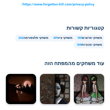
ניידים ובמחשבים שולחניים?
https://www.forgotten-hill.com/privacy-policy/
ניתן לשחק את מרוץ הדודלים במחשב ובמכשירים ניידים כמו
טלפונים וטאבלטים.
קטגוריות קשורות
משחקי מרוצים
155
משחקי ציור
45
משחקי פלטפורמה
292
משחקי מכוניות
169
עוד משחקים מהמפתח הזה