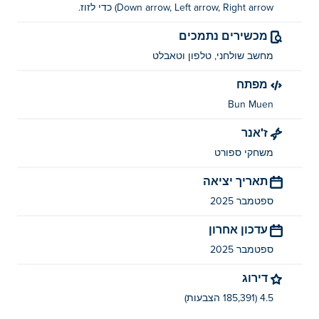
Down arrow, Left arrow, Right arrow) כדי לזוז.
סימולטור אגרוף חוף נוצר על ידי Bun Muen. שחקו במשחקים
מכשירים נתמכים
האחרים שלהם ב Poki (פוקי):
Swole Simulator
!
מחשב שולחני, טלפון וטאבלט
איך אני יכול לשחק בסימולטור אגרוף חוף
מפתח
בחינם?
Bun Muen
אתם יכולים לשחק בסימולטור אגרוף חוף בחינם ב- Poki.
ז'אנר
האם אני יכול לשחק בסימולטור אגרוף חוף
משחקי ספורט
במכשירים ניידים ובמחשב שולחני?
תאריך יציאה
ניתן לשחק בסימולטור אגרוף חוף במחשב ובמכשירים ניידים
ספטמבר 2025
כמו טלפונים וטאבלטים.
עדכון אחרון
ספטמבר 2025
דירוג
4.5 (185,391 הצבעות)