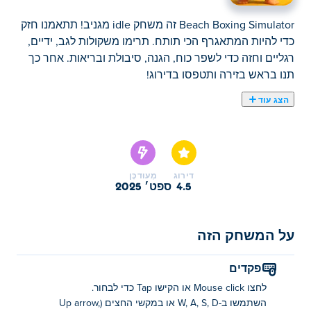
Beach Boxing Simulator זה משחק idle מגניב! תתאמנו חזק
כדי להיות המתאגרף הכי תותח. תרימו משקולות לגב, ידיים,
רגליים וחזה כדי לשפר כוח, הגנה, סיבולת ובריאות. אחר כך
תנו בראש בזירה ותטפסו בדירוג!
הצג עוד
סימולטור אגרוף חוף הוא משחק אימון המתרחש על חוף
שטוף שמש בו תוכלו לבנות את הלוחם האולטימטיבי! התאמנו
עם ציוד שונה כדי לאמן את הזרועות, הרגליים, שרירי הליבה
והגב. ככל שתתאמנו חזק יותר, כך תתחזקו. ברגע שתהיו מלאי
דירוג
מְעוּדכָּן
אנרגיה, צעד לזירת האיגרוף ובחן את כישוריך מול שחקנים
4.5
ספט׳ 2025
אחרים. מוכנים להתאמן, להילחם ולהפוך לאלופי החוף?
איך לשחק בסימולטור אגרוף חוף?
על המשחק הזה
לחץ או הקש כדי לבצע את הבחירה. השתמש ב-WASD,
פקדים
במקשי החצים או בג'ויסטיק כדי לנוע.
לחצו Mouse click או הקישו Tap כדי לבחור.
מי יצר את סימולטור אגרוף החוף?
השתמשו ב-W, A, S, D או במקשי החצים (Up arrow,