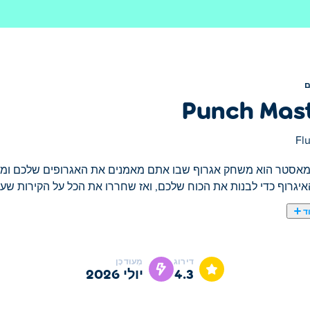
Punch Mas
Flu
מאסטר הוא משחק אגרוף שבו אתם מאמנים את האגרופים שלכם ומנפצ
יגרוף כדי לבנות את הכוח שלכם, ואז שחררו את הכל על הקירות שעומ
ד
ים את האגרופים שלכם ומנפצים כל דבר בדרככם. רוצו קדימה, הכו
ם. ככל שתחבטו חזק יותר, כך תתקדמו רחוק יותר. שדרגו את הדמות
דירוג
מְעוּדכָּן
יש לכם את האגרוף הדרוש עד הסוף?
4.3
יולי 2026