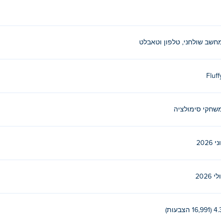
חשב שולחני, טלפון וטאבלט
חרים שלהם ב Poki (פוקי):
Knockout Penguins
!
חינם?
Fluff
שחקי סימולציה
ני 2026
לי 2026
(16,991 הצבעות)