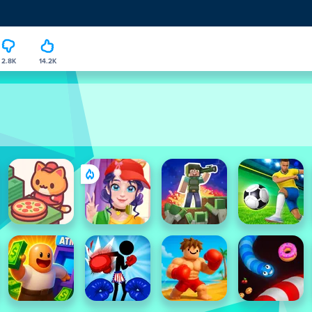
2.8K
14.2K