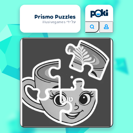
Prismo Puzzles
על ידי illusivegames
טוען