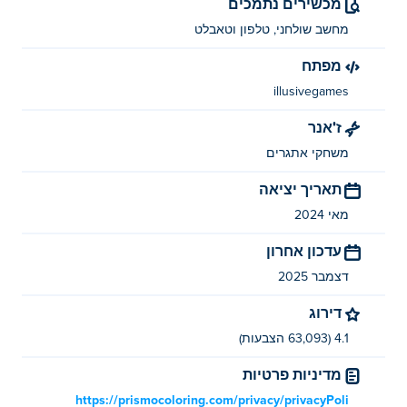
מכשירים נתמכים
Prismo Puzzles נוצר על ידי Illusivegames. שחק במשחקים
מחשב שולחני, טלפון וטאבלט
האחרים שלנו Poki (פוקי):
Prismo Coloring
מפתח
איך אני יכול לשחק ב-Prismo Puzzles בחינם?
illusivegames
ז'אנר
אתה יכול לשחק ב-Prismo Puzzles בחינם ב-Poki.
משחקי אתגרים
האם אני יכול לשחק ב-Prismo Puzzles
תאריך יציאה
במכשירים ניידים ובשולחן העבודה?
מאי 2024
ניתן לשחק בפאזלים של Prismo במחשב ובמכשירים ניידים
עדכון אחרון
כמו טלפונים וטאבלטים.
דצמבר 2025
דירוג
4.1 (63,093 הצבעות)
מדיניות פרטיות
https://prismocoloring.com/privacy/privacyPoli