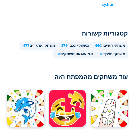
cy.html
קטגוריות קשורות
משחקי חשיבה
440
משחקי עכבר
379
משחקי אתגרים
477
משחקי תצרף
10
BRAINROT משחקים
31
עוד משחקים מהמפתח הזה