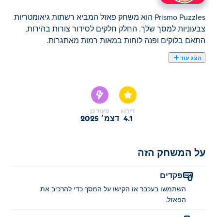
Prismo Puzzles הוא משחק פאזל המביא רשתות גיאומטריות
צבעוניות למסך שלך. החלק חלקים לסידור צורות בהירות,
התאם בלוקים ופנה לוחות במאות רמות מאתגרות.
הצג עוד
Prismo Puzzles הוא משחק פאזל צבעוני שבו אתה מחבר
תמונות של חיות, כלי רכב, חפצים וצורות. חקור טונות של
פאזלים שונים, כל אחד מציע את האתגר הייחודי שלו וחזותיים
מרהיבים. עם 8 חבילות שונות של פאזלים לחשוף, Prismo
דירוג
מְעוּדכָּן
Puzzles מבטיח שעות של כיף לאוהבי פאזלים בכל הגילאים.
4.1
דצמ׳ 2025
האם אתה מוכן לצלול פנימה ולחבר את יצירת המופת הבאה
שלך?
על המשחק הזה
איך לשחק ב-Prismo Puzzles?
פקדים
השתמש בעכבר או הקש על המסך כדי להרכיב את הפאזל!
השתמשו בעכבר או הקישו על המסך כדי להרכיב את
>
הפאזל.
מי יצר את Prismo Puzzles?