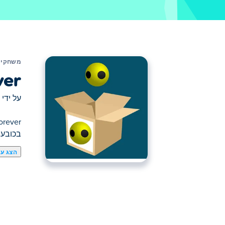
משחקים
ver
על ידי
בכובעי
הצג עו
כאן תוכלו לשחק ב Factory Balls Forever. Factory Balls Forever הוא אחד מהמשחקי חשיבה הנבחרים שלנו