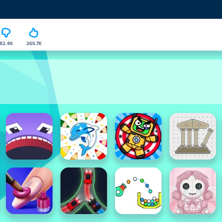
82.4K
265.7K