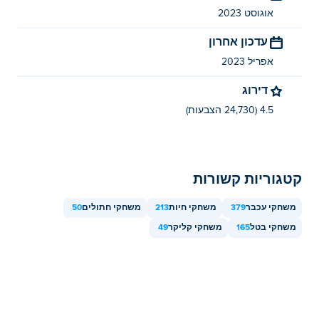
במכשירים ניידים ובשולחן העבודה?
אוגוסט 2023
Cat Clicker RE ניתן לשחק במחשב ובמכשירים ניידים כמו
עדכון אחרון
טלפונים וטאבלטים.
אפריל 2023
/p>
דירוג
4.5 (24,730 הצבעות)
קטגוריות קשורות
משחקי עכבר
379
משחקי חיות
213
משחקי חתולים
50
משחקי בטל
165
משחקי קליקר
49