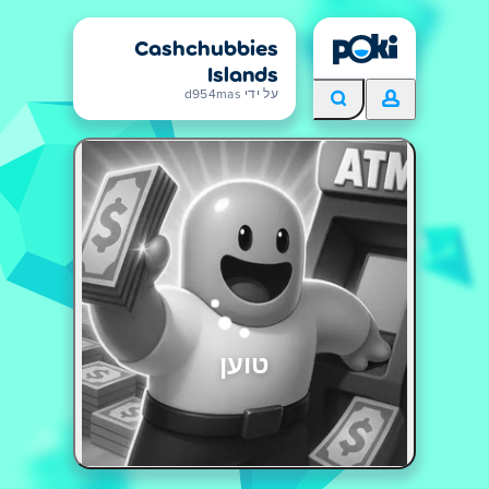
Cashchubbies
Islands
על ידי d954mas
טוען