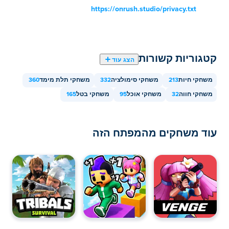
במכשירים ניידים ובשולחן העבודה?
https://onrush.studio/privacy.txt
ניתן לשחק בחברת Jungle Friends במחשב ובמכשירים
ניידים כמו טלפונים וטאבלטים.
קטגוריות קשורות
הצג עוד
משחקי חיות
213
משחקי סימולציה
332
משחקי תלת מימד
360
משחקי חווה
32
משחקי אוכל
95
משחקי בטל
165
עוד משחקים מהמפתח הזה